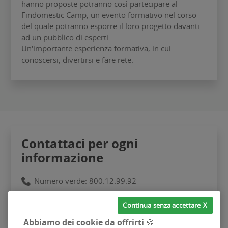
hanno proposte potranno così partecipare al
Findomestic Camp, un evento formativo nel corso
del quale potranno esporre il loro progetto davanti
ad un pubblico di esperti.
Un'importante esperienza formativa, in cui
conoscersi, divertirsi e fare rete.
Contattaci per ogni
informazione
Numero verde: 800.12.99.92
Email:
percorsiyoung@lafabbrica.net
Continua senza accettare
Abbiamo dei cookie da offrirti 🍪