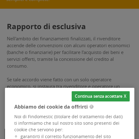
Rapporto di esclusiva
Nell'ambito dei finanziamenti finalizzati, il rivenditore
accende delle convenzioni con alcuni operatori economici
(banche o finanziarie) per facilitare l’acquisto dei beni e
servizi offerti, tramite la concessione del credito al
consumo.
Se tale accordo viene fatto con un solo operatore
economico, si instaura tra rivenditore e operatore un
contratto in esclusiva.
Continua senza accettare
Ovvero il rivenditore può offrire un servizio di credito al
Abbiamo dei cookie da offrirti 🍪
consumo solo tramite l’operatore con cui ha un contratto.
Noi di Findomestic (titolare del trattamento dei dati)
ti informiamo che sul nostro sito sono presenti dei
cookie che servono per:
FINDOMESTIC
garantirti il corretto funzionamento del sito