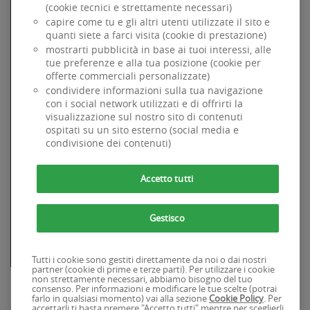
(cookie tecnici e strettamente necessari)
Specializzata dal 1984 nel credito alla famiglia per
capire come tu e gli altri utenti utilizzate il sito e
l'acquisto di beni e servizi ad uso privato, è parte di BNP
Paribas, primario Gruppo Bancario internazionale.
quanti siete a farci visita (cookie di prestazione)
mostrarti pubblicità in base ai tuoi interessi, alle
Chi siamo
tue preferenze e alla tua posizione (cookie per
Dati Societari
offerte commerciali personalizzate)
Accessibilità
condividere informazioni sulla tua navigazione
Codice di Condotta
con i social network utilizzati e di offrirti la
GDPR
visualizzazione sul nostro sito di contenuti
Sicurezza
ospitati su un sito esterno (social media e
Informativa sui cookie
condivisione dei contenuti)
Whistleblowing
Findomestic Banca SpA . PIva 03562770481
Accetto tutti
SITI FINDOMESTIC
Gestisco
Findomestic.it
Chi Siamo
Osservatorio findomestic.it
Tutti i cookie sono gestiti direttamente da noi o dai nostri
partner (cookie di prime e terze parti). Per utilizzare i cookie
non strettamente necessari, abbiamo bisogno del tuo
consenso. Per informazioni e modificare le tue scelte (potrai
farlo in qualsiasi momento) vai alla sezione
Cookie Policy
. Per
accettarli ti basta premere "Accetto tutti" mentre per sceglierli