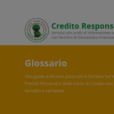
edin
Credito Respons
Servizio non profit di informazione su
con PerCorsi di Educazione Finanzia
Glossario
Una guida ai termini poco noti e familiari sul
Prestiti Personali e delle Carte di Credito con
semplici e complete.