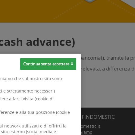
(cash advance)
no sportello bancario automatico (bancomat), tramite la pro
Continua senza accettare
commissione sulla somma di denaro prelevata, a differenza d
ormiamo che sul nostro sito sono
ici e strettamente necessari)
iete a farci visita (cookie di
eferenze e alla tua posizione (cookie
SITI FINDOMESTIC
 l'acquisto di beni e servizi
network utilizzati e di offrirti la
Findomestic.it
Gruppo Bancario
 sito esterno (social media e
Chi Siamo