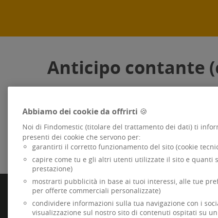
Anticipo contante 
È un'operazione di prelievo contanti presso u
Utilizzando la carta di credito, si paga una 
Abbiamo dei cookie da offrirti 🍪
strumento di pagamento per gli acquisti.
Noi di Findomestic (titolare del trattamento dei dati) ti inf
presenti dei cookie che servono per:
garantirti il corretto funzionamento del sito (cookie tecn
capire come tu e gli altri utenti utilizzate il sito e quanti s
prestazione)
mostrarti pubblicità in base ai tuoi interessi, alle tue pr
FINDOMESTIC
per offerte commerciali personalizzate)
Specializzata dal 1984 nel credito alla famiglia per
condividere informazioni sulla tua navigazione con i social 
ad uso privato, è parte di BNP Paribas, primario 
visualizzazione sul nostro sito di contenuti ospitati su un
internazionale.