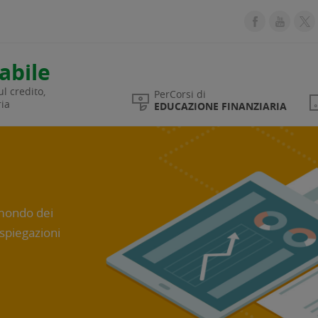
abile
l credito,
PerCorsi di
ria
EDUCAZIONE FINANZIARIA
 mondo dei
 spiegazioni