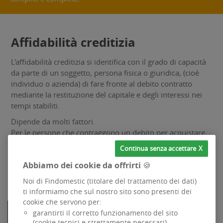
Affidabilità creditizia
L'affidabilità creditizia si identifica con il grado di capacità
da parte di un soggetto, persona fisica o giuridica, (cioè
individuo o azienda) di fare fronte al debito contratto
mediante la restituzione del capitale e degli interessi nei
tempi stabiliti.
Dipende da molti fattori.
Per le persone che contraggono un debito per acquistare
beni è in funzione della capacità di reddito, del livello di
Continua senza accettare
indebitamento in essere e della capacità dimostrata in
Abbiamo dei cookie da offrirti 🍪
passato di onorare le promesse di pagamento.
Noi di Findomestic (titolare del trattamento dei dati)
ti informiamo che sul nostro sito sono presenti dei
cookie che servono per:
FINDOMESTIC
garantirti il corretto funzionamento del sito
(cookie tecnici e strettamente necessari)