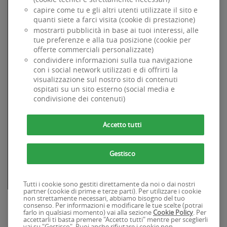
Specializzata dal 1984 nel credito alla famiglia per
capire come tu e gli altri utenti utilizzate il sito e
l'acquisto di beni e servizi ad uso privato, è parte di BNP
Paribas, primario Gruppo Bancario internazionale.
quanti siete a farci visita (cookie di prestazione)
mostrarti pubblicità in base ai tuoi interessi, alle
Chi siamo
tue preferenze e alla tua posizione (cookie per
Dati Societari
offerte commerciali personalizzate)
Accessibilità
condividere informazioni sulla tua navigazione
Codice di Condotta
con i social network utilizzati e di offrirti la
GDPR
visualizzazione sul nostro sito di contenuti
Sicurezza
ospitati su un sito esterno (social media e
Informativa sui cookie
condivisione dei contenuti)
Whistleblowing
Findomestic Banca SpA . PIva 03562770481
Accetto tutti
SITI FINDOMESTIC
Gestisco
Findomestic.it
Chi Siamo
Osservatorio findomestic.it
Tutti i cookie sono gestiti direttamente da noi o dai nostri
partner (cookie di prime e terze parti). Per utilizzare i cookie
non strettamente necessari, abbiamo bisogno del tuo
consenso. Per informazioni e modificare le tue scelte (potrai
farlo in qualsiasi momento) vai alla sezione
Cookie Policy
. Per
accettarli ti basta premere "Accetto tutti" mentre per sceglierli
vai su "Gestisco". Puoi anche rifiutare i cookie non