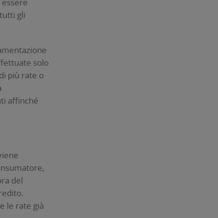
à essere
utti gli
olamentazione
ffettuate solo
i più rate o
a
ti affinché
 viene
Consumatore,
ora del
credito.
 le rate già