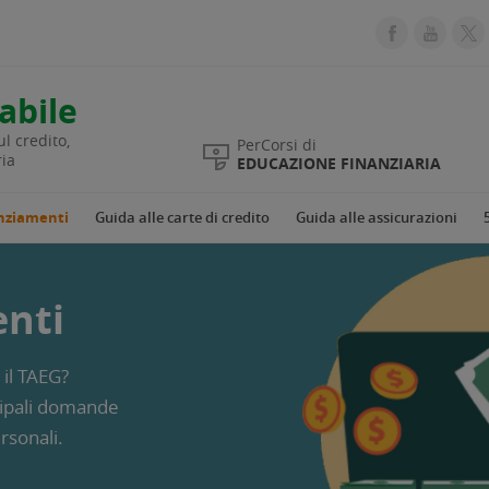
abile
l credito,
PerCorsi di
ria
EDUCAZIONE FINANZIARIA
anziamenti
Guida alle carte di credito
Guida alle assicurazioni
enti
 il TAEG?
cipali domande
rsonali.