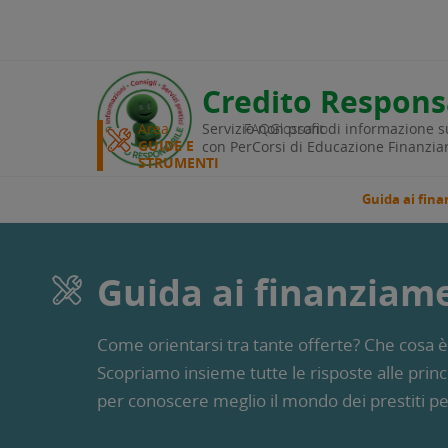
edin
Credito Respons
Area
Servizio non profit di informazione su
FAQ
Glossario
GUIDE E
con PerCorsi di Educazione Finanzia
STRUMENTI
Guida ai fin
Guida ai finanziam
Come orientarsi tra tante offerte? Che cosa è
Scopriamo insieme tutte le risposte alle prin
per conoscere meglio il mondo dei prestiti pe