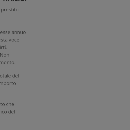
 prestito
eresse annuo
esta voce
irtù
. Non
amento.
totale del
’importo
nto che
rico del