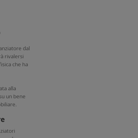
o
nanziatore dal
rà rivalersi
fisica che ha
ta alla
 su un bene
biliare.
re
ziatori