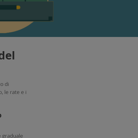
del
o di
le rate e i
o
e graduale