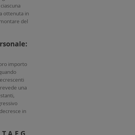
 ciascuna
a ottenuta in
ammontare del
rsonale:
 loro importo
 quando
ecrescenti
 prevede una
stanti,
gressivo
 decresce in
 T.A.E.G.