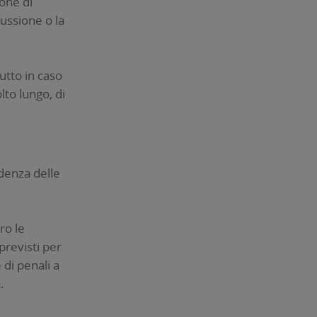
ione di
ussione o la
utto in caso
to lungo, di
adenza delle
ro le
previsti per
 di penali a
.