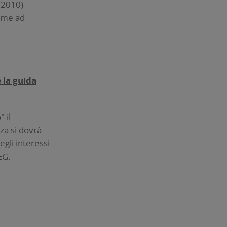
 2010)
come ad
 la guida
 il
nza si dovrà
egli interessi
EG.